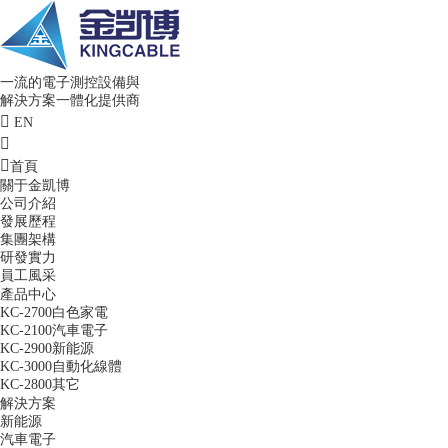
一流的電子測控設備與
解決方案一體化提供商
EN
首頁
關于金凱博
公司介紹
發展歷程
集團架構
研發實力
員工風采
產品中心
KC-2700白色家電
KC-2100汽車電子
KC-2900新能源
KC-3000自動化線體
KC-2800其它
解決方案
新能源
汽車電子