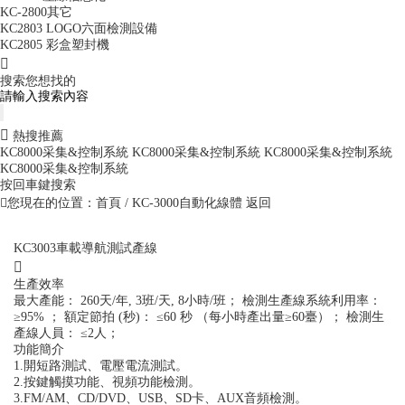
KC-2800其它
KC2803 LOGO六面檢測設備
KC2805 彩盒塑封機
搜索您想找的
熱搜推薦
KC8000采集&控制系統
KC8000采集&控制系統
KC8000采集&控制系統
KC8000采集&控制系統
按回車鍵搜索
您現在的位置：
首頁
/ KC-3000自動化線體
返回
KC3003車載導航測試產線
生產效率
最大產能： 260天/年, 3班/天, 8小時/班； 檢測生產線系統利用率：
≥95% ； 額定節拍 (秒)： ≤60 秒 （每小時產出量≥60臺）； 檢測生
產線人員： ≤2人；
功能簡介
1.開短路測試、電壓電流測試。
2.按鍵觸摸功能、視頻功能檢測。
3.FM/AM、CD/DVD、USB、SD卡、AUX音頻檢測。