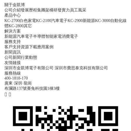
關于金凱博
公司介紹
發展歷程
集團架構
研發實力
員工風采
產品中心
KC-2700白色家電
KC-2100汽車電子
KC-2900新能源
KC-3000自動化線
體
KC-2800其它
解決方案
新能源
汽車電子
半導體
智能家電
消費電子
服務支持
客戶支持
資源下載
應用案例
新聞資訊
公司新聞
行業動態
友情鏈接
深圳市金凱博電子有限公司
深圳市費思泰克科技有限公司
服務熱線
400-1818-170
廣東·深圳·龍崗
布瀾路137號賽兔科技園1棟3樓