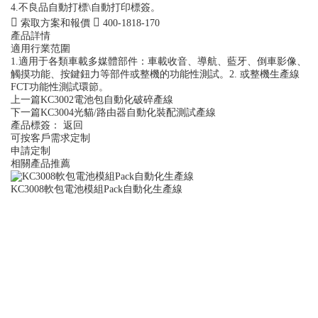
4.不良品自動打標\自動打印標簽。
索取方案和報價
400-1818-170
產品詳情
適用行業范圍
1.適用于各類車載多媒體部件：車載收音、導航、藍牙、倒車影像、
觸摸功能、按鍵鈕力等部件或整機的功能性測試。2. 或整機生產線
FCT功能性測試環節。
上一篇
KC3002電池包自動化破碎產線
下一篇
KC3004光貓/路由器自動化裝配測試產線
產品標簽：
返回
可按客戶需求定制
申請定制
相關產品推薦
KC3008軟包電池模組Pack自動化生產線
K