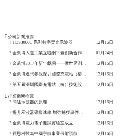
公司新聞推薦
? TDS3000C 系列數字熒光示波器
12月16日
? 金凱博入選工業互聯網平臺創新合作中心成員單位
01月24日
? 金凱博2017年新年獻詞——做世界測控行業品牌500強
12月16日
? 金凱博邀您參觀深圳國際充電站（樁）技術設備展覽會
12月16日
? 第五屆深圳國際充電站（樁）技術設備展覽會圓滿落幕
12月16日
行業動態推薦
? 簡述示波器的原理
12月16日
? 提升示波器采樣速率 增強捕獲事件的能力
12月18日
? 金凱博電力電子測試實驗室成立
12月16日
? 費思科技為中國宇航事業保駕護航
12月16日