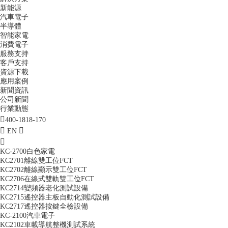
新能源
汽車電子
半導體
智能家電
消費電子
服務支持
客戶支持
資源下載
應用案例
新聞資訊
公司新聞
行業動態
400-1818-170
EN
KC-2700白色家電
KC2701離線雙工位FCT
KC2702離線顯示雙工位FCT
KC2706在線式雙軌雙工位FCT
KC2714變頻器老化測試設備
KC2715遙控器主板自動化測試設備
KC2717遙控器按鍵全檢設備
KC-2100汽車電子
KC2102車載導航整機測試系統