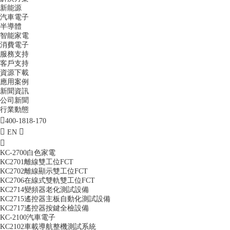
新能源
汽車電子
半導體
智能家電
消費電子
服務支持
客戶支持
資源下載
應用案例
新聞資訊
公司新聞
行業動態
400-1818-170
EN
KC-2700白色家電
KC2701離線雙工位FCT
KC2702離線顯示雙工位FCT
KC2706在線式雙軌雙工位FCT
KC2714變頻器老化測試設備
KC2715遙控器主板自動化測試設備
KC2717遙控器按鍵全檢設備
KC-2100汽車電子
KC2102車載導航整機測試系統