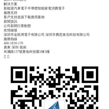
解決方案
新能源
汽車電子
半導體
智能家電
消費電子
服務支持
客戶支持
資源下載
應用案例
新聞資訊
公司新聞
行業動態
友情鏈接
深圳市金凱博電子有限公司
深圳市費思泰克科技有限公司
服務熱線
400-1818-170
廣東·深圳·龍崗
布瀾路137號賽兔科技園1棟3樓