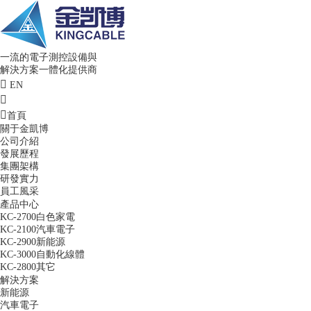
一流的電子測控設備與
解決方案一體化提供商
EN
首頁
關于金凱博
公司介紹
發展歷程
集團架構
研發實力
員工風采
產品中心
KC-2700白色家電
KC-2100汽車電子
KC-2900新能源
KC-3000自動化線體
KC-2800其它
解決方案
新能源
汽車電子