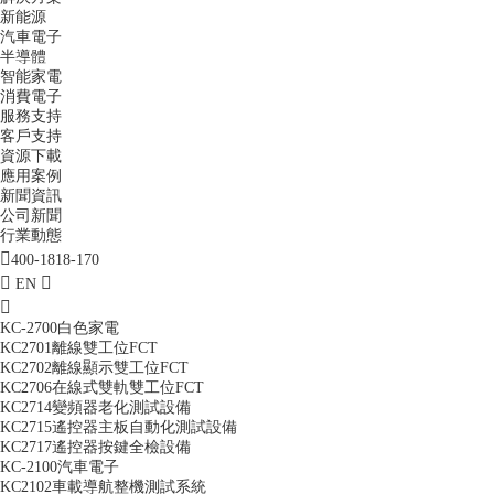
新能源
汽車電子
半導體
智能家電
消費電子
服務支持
客戶支持
資源下載
應用案例
新聞資訊
公司新聞
行業動態
400-1818-170
EN
KC-2700白色家電
KC2701離線雙工位FCT
KC2702離線顯示雙工位FCT
KC2706在線式雙軌雙工位FCT
KC2714變頻器老化測試設備
KC2715遙控器主板自動化測試設備
KC2717遙控器按鍵全檢設備
KC-2100汽車電子
KC2102車載導航整機測試系統