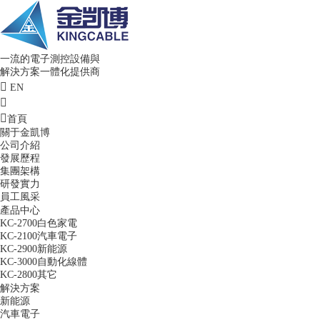
一流的電子測控設備與
解決方案一體化提供商
EN
首頁
關于金凱博
公司介紹
發展歷程
集團架構
研發實力
員工風采
產品中心
KC-2700白色家電
KC-2100汽車電子
KC-2900新能源
KC-3000自動化線體
KC-2800其它
解決方案
新能源
汽車電子