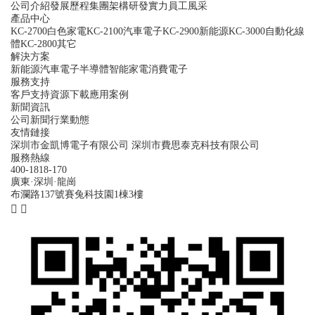
公司介紹
發展歷程
集團架構
研發實力
員工風采
產品中心
KC-2700白色家電
KC-2100汽車電子
KC-2900新能源
KC-3000自動化線
體
KC-2800其它
解決方案
新能源
汽車電子
半導體
智能家電
消費電子
服務支持
客戶支持
資源下載
應用案例
新聞資訊
公司新聞
行業動態
友情鏈接
深圳市金凱博電子有限公司
深圳市費思泰克科技有限公司
服務熱線
400-1818-170
廣東·深圳·龍崗
布瀾路137號賽兔科技園1棟3樓