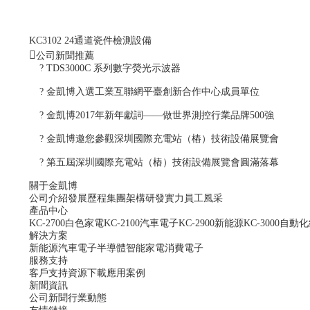
KC3102 24通道瓷件檢測設備
公司新聞推薦
? TDS3000C 系列數字熒光示波器
? 金凱博入選工業互聯網平臺創新合作中心成員單位
? 金凱博2017年新年獻詞——做世界測控行業品牌500強
? 金凱博邀您參觀深圳國際充電站（樁）技術設備展覽會
? 第五屆深圳國際充電站（樁）技術設備展覽會圓滿落幕
關于金凱博
公司介紹
發展歷程
集團架構
研發實力
員工風采
產品中心
KC-2700白色家電
KC-2100汽車電子
KC-2900新能源
KC-3000自動
解決方案
新能源
汽車電子
半導體
智能家電
消費電子
服務支持
客戶支持
資源下載
應用案例
新聞資訊
公司新聞
行業動態