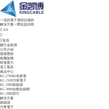
一流的電子測控設備與
解決方案一體化提供商
EN
首頁
關于金凱博
公司介紹
發展歷程
集團架構
研發實力
員工風采
產品中心
KC-2700白色家電
KC-2100汽車電子
KC-2900新能源
KC-3000自動化線體
KC-2800其它
解決方案
新能源
汽車電子