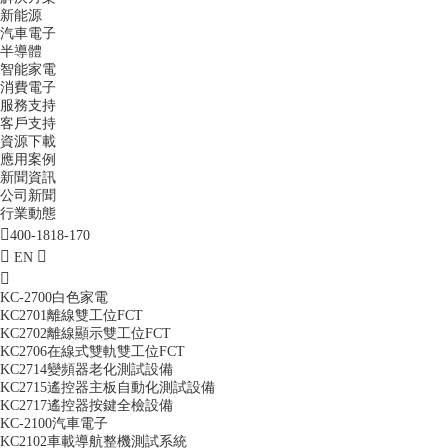
新能源
汽車電子
半導體
智能家電
消費電子
服務支持
客戶支持
資源下載
應用案例
新聞資訊
公司新聞
行業動態
400-1818-170
EN
KC-2700白色家電
KC2701離線雙工位FCT
KC2702離線顯示雙工位FCT
KC2706在線式雙軌雙工位FCT
KC2714變頻器老化測試設備
KC2715遙控器主板自動化測試設備
KC2717遙控器按鍵全檢設備
KC-2100汽車電子
KC2102車載導航整機測試系統