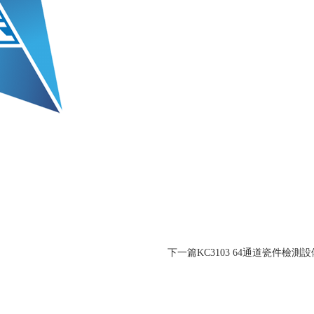
下一篇
KC3103 64通道瓷件檢測設