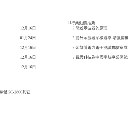
行業動態推薦
12月16日
? 簡述示波器的原理
01月24日
? 提升示波器采樣速率 增強捕
12月16日
? 金凱博電力電子測試實驗室成
12月16日
? 費思科技為中國宇航事業保
12月16日
化線體
KC-2800其它